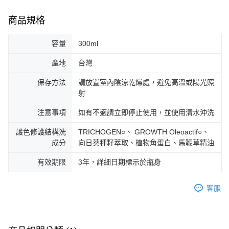
商品規格
容量
300ml
產地
台灣
保存方法
請放置室內陰涼乾燥處，避免高溫或陽光照
射
注意事項
如有不適請立即停止使用，並使用清水沖洗
護色修護結構洗
TRICHOGEN○、 GROWTH Oleoactif○、
成分
向日葵種籽萃取、植物角蛋白、馬鞭草精油
有效期限
3年，詳細日期標示於瓶身
客服