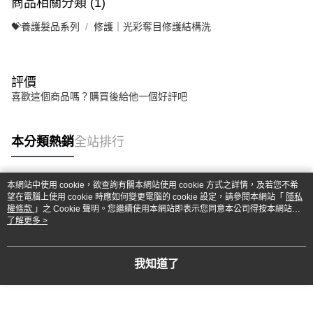
商品相關分類 (1)
💝養護髮品系列
修護｜光彩奪目修護結構洗
評價
喜歡這個商品嗎？購買後給他一個好評吧
本分類熱銷
全站排行
本網站中使用 cookie，欲查詢有關本網站使用 cookie 方式之詳情，及若您不希
熱門標籤
望在電腦上使用 cookie 時應如何變更電腦的 cookie 設定，請參閱本網站「
隱私
權條款
」之 Cookie 聲明。您繼續使用本網站即表示您同意本公司得按本網站使
用條款之 Cookie 聲明使用 cookie。
了解更多 >
我知道了