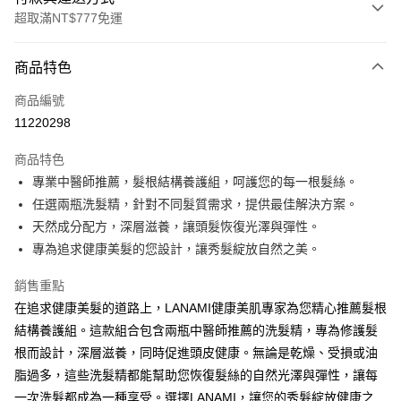
超取滿NT$777免運
付款方式
商品特色
信用卡一次付款
商品編號
信用卡分期付款
11220298
3 期 0 利率 每期
NT$626
21家銀行
商品特色
合作金庫商業銀行
第一商業銀行
超商取貨付款
專業中醫師推薦，髮根結構養護組，呵護您的每一根髮絲。
華南商業銀行
彰化商業銀行
任選兩瓶洗髮精，針對不同髮質需求，提供最佳解決方案。
LINE Pay
上海商業儲蓄銀行
台北富邦商業銀行
國泰世華商業銀行
兆豐國際商業銀行
天然成分配方，深層滋養，讓頭髮恢復光澤與彈性。
Apple Pay
臺灣中小企業銀行
台中商業銀行
專為追求健康美髮的您設計，讓秀髮綻放自然之美。
匯豐（台灣）商業銀行
華泰商業銀行
街口支付
聯邦商業銀行
遠東國際商業銀行
銷售重點
元大商業銀行
永豐商業銀行
悠遊付
在追求健康美髮的道路上，LANAMI健康美肌專家為您精心推薦髮根
玉山商業銀行
星展（台灣）商業銀行
結構養護組。這款組合包含兩瓶中醫師推薦的洗髮精，專為修護髮
台新國際商業銀行
中國信託商業銀行
Google Pay
根而設計，深層滋養，同時促進頭皮健康。無論是乾燥、受損或油
台灣樂天信用卡公司
全盈+PAY
脂過多，這些洗髮精都能幫助您恢復髮絲的自然光澤與彈性，讓每
一次洗髮都成為一種享受。選擇LANAMI，讓您的秀髮綻放健康之