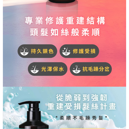
易，需依本服務之必要範圍內提供個人資料，並將交易相關給付款項請求債
權轉讓予恩沛科技股份有限公司。
海外配送
查看運費
２．關於個人資料處理事宜，請瀏覽以下網址：
https://aftee.tw/terms/#terms3
３．未成年的使用者請事先徵得法定代理人或監護人之同意方可使用
「AFTEE先享後付」，若未經同意申辦者引起之損失，本公司不負相關責
任。
４．使用「AFTEE先享後付」時，將依據個別帳號之用戶狀況，依本公司即
時審查核予不同之上限額度；若仍有額度不足之情形，本公司將視審查結果
請求用戶進行身份認證。
５．嚴禁一人註冊多個帳號或使用他人資訊註冊。若發現惡意使用之情形，
恩沛科技股份有限公司將有權停止該用戶之使用額度並採取法律行動。