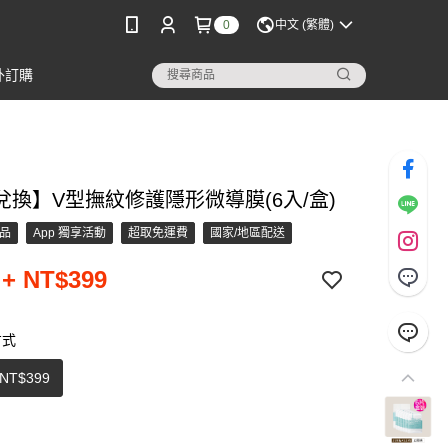
0
中文 (繁體)
外訂購
兌換】V型撫紋修護隱形微導膜(6入/盒)
品
App 獨享活動
超取免運費
國家/地區配送
+ NT$399
方式
NT$399