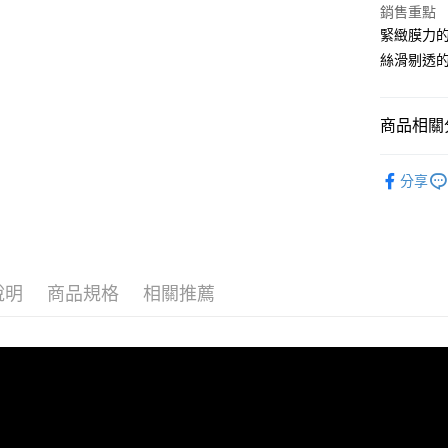
銷售重點
國泰世
Apple Pay
緊緻膜力
臺灣中
匯豐（
絲滑剔透
街口支付
聯邦商
元大商
悠遊付
玉山商
商品相關分
台新國
Google Pa
台灣樂
會員回饋│
全盈+PAY
分享
AFTEE先
相關說明
【關於「A
ATM付款
AFTEE
說明
商品規格
相關推薦
便利好安
１．簡單
２．便利
運送方式
３．安心
全家取貨
【「AFT
免運費
１．於結帳
付」結帳
付款後全
２．訂單