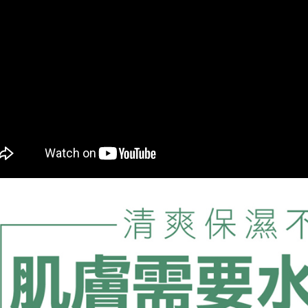
３．收到繳
免運費
／ATM／
※ 請注意
7-11取貨
絡購買商品
先享後付
免運費
※ 交易是
是否繳費成
付款後7-1
付客戶支
免運費
【注意事
宅配
１．透過由
交易，需
免運費
求債權轉
２．關於
離島宅配
https://aft
每筆NT$1
３．未成
「AFTE
海外配送
任。
４．使用「
即時審查
結果請求
５．嚴禁
形，恩沛
動。