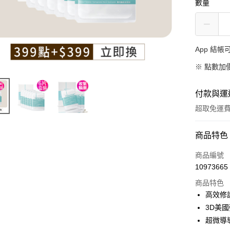
數量
App 結
※
點數加
付款與運
超取免運
付款方式
商品特色
信用卡一
商品編號
10973665
信用卡分
商品特色
3 期 
高效修
合作金
3D美
超商取貨
華南商
超微導
LINE Pay
上海商