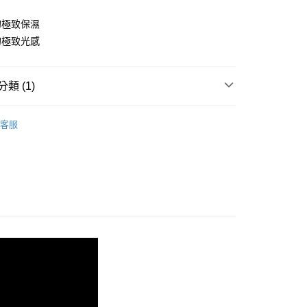
華商業銀行
兆豐國際商業銀行
的極致保濕
小企業銀行
台中商業銀行
台灣）商業銀行
華泰商業銀行
的極致光感
業銀行
遠東國際商業銀行
業銀行
永豐商業銀行
業銀行
星展（台灣）商業銀行
類 (1)
際商業銀行
中國信託商業銀行
y
天信用卡公司
點數換購
客服
享後付
FTEE先享後付」】
先享後付是「在收到商品之後才付款」的支付方式。 讓您購物簡單
心！
：不需註冊會員、不需綁卡、不需儲值。
：只要手機號碼，簡訊認證，即可結帳。
：先確認商品／服務後，再付款。
付款
EE先享後付」結帳流程】
方式選擇「AFTEE先享後付」後，將跳轉至「AFTEE先享後
頁面，進行簡訊認證並確認金額後，即可完成結帳。
家取貨
成立數日內，您將收到繳費通知簡訊。