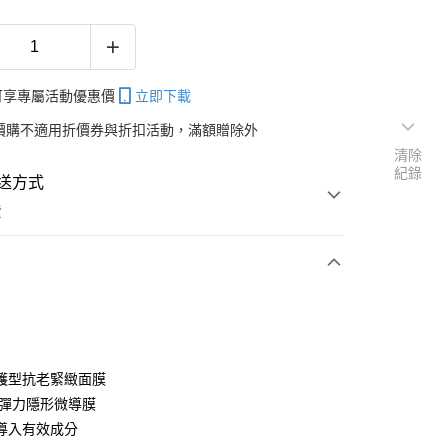
帳可享專屬活動優惠價
立即下載
價購不適用折價券與折扣活動，滿額贈除外
清除
紀錄
送方式
費
次付款
期付款
0 利率 每期
NT$283
21家銀行
護型抗老緊緻面膜
庫商業銀行
第一商業銀行
國彈力隱形微導膜
付款
業銀行
彰化商業銀行
導入有效成分
業儲蓄銀行
台北富邦商業銀行