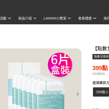
活動
商品介紹
LANAMI小教室
會員禮遇
海
【點數
點數兌換商
399點 
NT$900
選擇購買
399點
＋