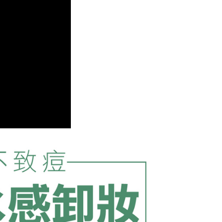
費通知簡訊後14天內，點擊此簡訊中的連結，可透過四大超商
網路銀行／等多元方式進行付款，方視為交易完成。
：結帳手續完成當下不需立刻繳費，但若您需要取消訂單，請聯
付款
的店家。未經商家同意取消之訂單仍視為有效，需透過AFTEE
繳納相關費用。
否成功請以「AFTEE先享後付 」之結帳頁面顯示為準，若有關於
功／繳費後需取消欲退款等相關疑問，請聯繫「AFTEE先享後
1取貨
援中心」
https://netprotections.freshdesk.com/support/home
項】
恩沛科技股份有限公司提供之「AFTEE先享後付」服務完成之
依本服務之必要範圍內提供個人資料，並將交易相關給付款項請
讓予恩沛科技股份有限公司。
個人資料處理事宜，請瀏覽以下網址：
ee.tw/terms/#terms3
60
年的使用者請事先徵得法定代理人或監護人之同意方可使用
E先享後付」，若未經同意申辦者引起之損失，本公司不負相關責
查看運費
AFTEE先享後付」時，將依據個別帳號之用戶狀況，依本公司
核予不同之上限額度；若仍有額度不足之情形，本公司將視審查
用戶進行身份認證。
一人註冊多個帳號或使用他人資訊註冊。若發現惡意使用之情
科技股份有限公司將有權停止該用戶之使用額度並採取法律行