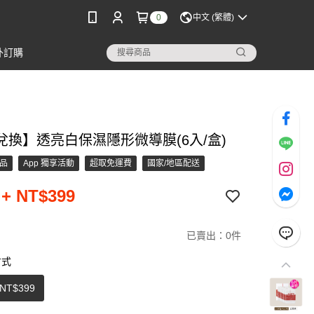
0
中文 (繁體)
外訂購
兌換】透亮白保濕隱形微導膜(6入/盒)
品
App 獨享活動
超取免運費
國家/地區配送
+ NT$399
已賣出：0件
方式
NT$399